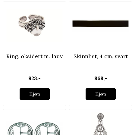
Ring, oksidert m. lauv
Skinnlist, 4 cm, svart
...
...
923,-
868,-
Kjøp
Kjøp