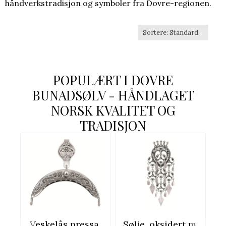
håndverkstradisjon og symboler fra Dovre-regionen.
POPULÆRT I
DOVRE
BUNADSØLV - HÅNDLAGET
NORSK KVALITET OG
TRADISJON
Veskelås pressa,
Sølje, oksidert m.