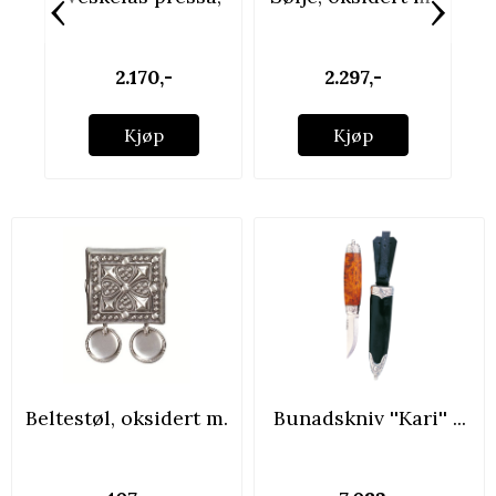
‹
›
plett, ...
...
2.170,-
2.297,-
Kjøp
Kjøp
Beltestøl, oksidert m.
Bunadskniv ''Kari'' ...
...