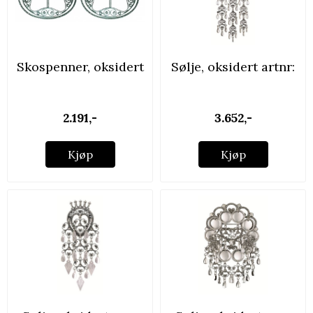
Skospenner, oksidert
Sølje, oksidert artnr:
...
...
2.191,-
3.652,-
Kjøp
Kjøp