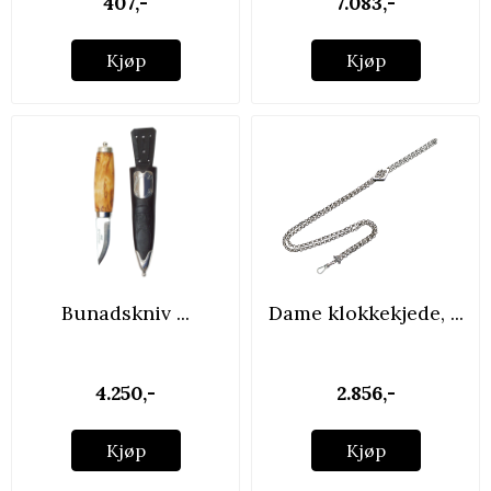
407,-
7.083,-
Kjøp
Kjøp
Bunadskniv ...
Dame klokkekjede, ...
4.250,-
2.856,-
Kjøp
Kjøp