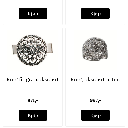
Kjøp
Kjøp
Ring filigran.oksidert
Ring, oksidert artnr:
...
...
971,-
997,-
Kjøp
Kjøp