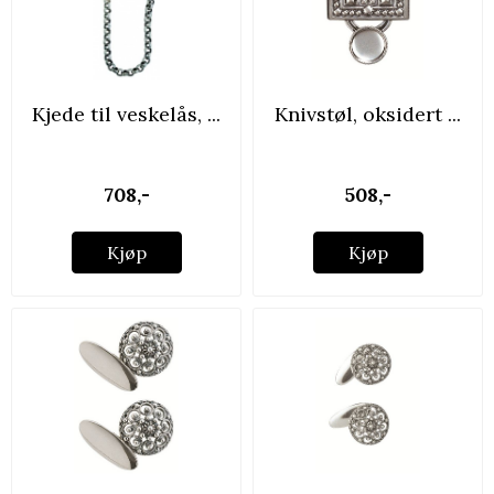
Kjede til veskelås, ...
Knivstøl, oksidert ...
708,-
508,-
Kjøp
Kjøp