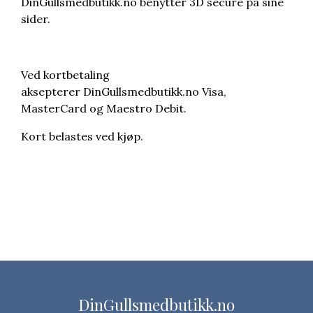
DinGullsmedbutikk.no benytter 3D secure på sine
sider.
Ved kortbetaling
aksepterer DinGullsmedbutikk.no Visa,
MasterCard og Maestro Debit.
Kort belastes ved kjøp.
DinGullsmedbutikk.no